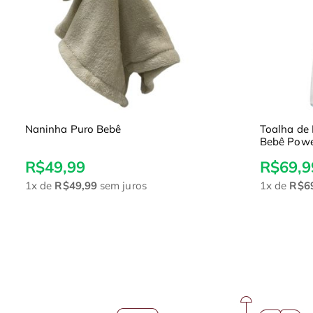
Toalha de Banho com Capuz Puro
Kit L
Bebê Power Sec
Bebê
R$69,99
R$6
1x
de
R$69,99
sem juros
1x
d