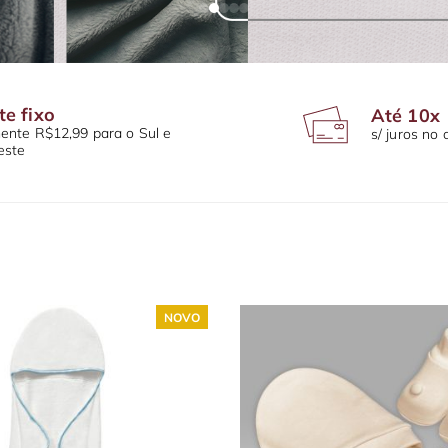
te fixo
Até 10x
nte R$12,99 para o Sul e
s/ juros no 
este
NOVO