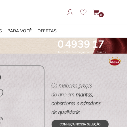
0
S
PARA VOCÊ
OFERTAS
0
49
36
75
Horas
Minutos
Segundos
Centésimos