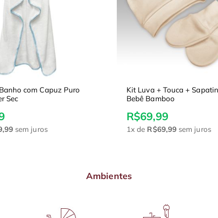
uva + Touca + Sapatinho Laço
Kit Babita + Babado
 Bamboo
Laço Bebê Bamboo
9,99
R$99,99
e
R$69,99
sem juros
2x
de
R$50,00
sem j
Ambientes