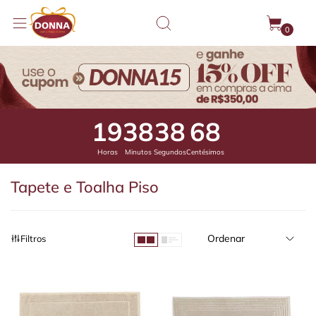
0
19
38
38
6
Horas
Minutos
Segundos
Centésimos
Tapete e Toalha Piso
Ordenar
Filtros