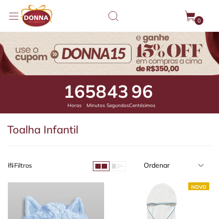
0
16
58
43
39
Horas
Minutos
Segundos
Centésimos
Toalha Infantil
Ordenar
Filtros
NOVO