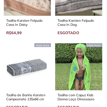
Toalha Karsten Felpudo
Toalha Karsten Felpudo
Casa In Daisy
Casa In Dog
R$64,99
ESGOTADO
ESGOTADO
ESGOTADO
Toalha de Banho Karsten
Toalha com Capuz Kids
Campeonato 135x66 cm
Donna Laço Dinossauro