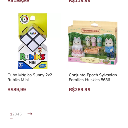
R$199,99
R$119,99
Cubo Mágico Sunny 2x2
Conjunto Epoch Sylvanian
Rubiks Mini
Families Huskies 5636
R$89,99
R$289,99
1
2
3
4
5