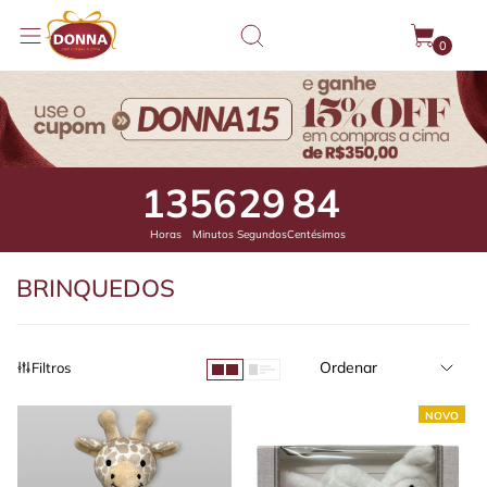
0
13
56
29
31
Horas
Minutos
Segundos
Centésimos
BRINQUEDOS
Ordenar
Filtros
NOVO