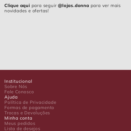
Clique aqui
para seguir
@lojas.donna
para ver mais
novidades e ofertas!
Institucional
Sobre Nós
Fale Conosco
Ajuda
Política de Privacidade
Formas de pagamento
Trocas e Devoluções
Minha conta
Meus pedidos
Lista de desejos