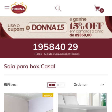
0
19
58
39
84
Horas
Minutos
Segundos
Centésimos
Saia para box Casal
Ordenar
Filtros
NOVO