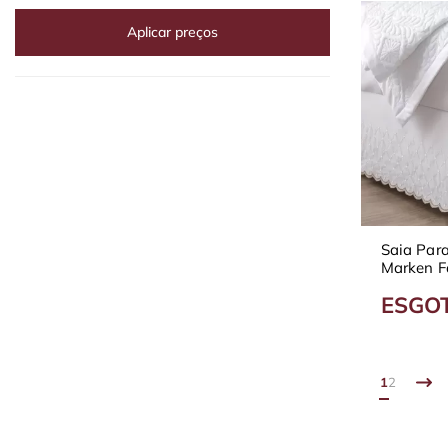
Aplicar preços
Saia Par
Marken F
Delicata
ESGO
1
2