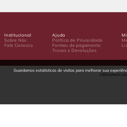
Institucional
Ajuda
Mi
Sobre Nós
Política de Privacidade
Me
Fale Conosco
Formas de pagamento
Li
Trocas e Devoluções
Guardamos estatísticas de visitas para melhorar sua experiê
Utilizamos co
Luxo Comércio de Presentes Ltda. Av. João Gualberto, 1758 - CEP 80
CNPJ: 22.245.892/0001-23 - Inscrição Estadual 90699488-79 - Fone/