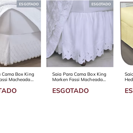
ESGOTADO
ESGOTADO
a Cama Box King
Saia Para Cama Box King
Sai
assi Macheada
Marken Fassi Macheada
Hed
Camille
Mat
TADO
ESGOTADO
E