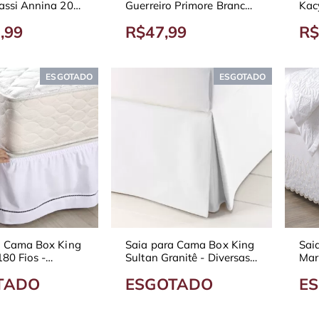
assi Annina 200
Guerreiro Primore Branco
Kac
com Pregas
,99
R$47,99
R$
ESGOTADO
ESGOTADO
a Cama Box King
Saia para Cama Box King
Sai
180 Fios -
Sultan Granitê - Diversas
Mar
Cores
Cores
Del
TADO
ESGOTADO
E