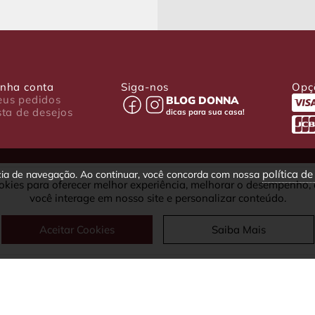
nha conta
Siga-nos
Opç
us pedidos
BLOG DONNA
sta de desejos
dicas para sua casa!
política d
ncia de navegação. Ao continuar, você concorda com nossa
okies para oferecer melhor experiência, melhorar o desempenho,
030-001 - Curitiba - PR
você interage em nosso site e personalizar conteúdo.
fax: (41) 4063-5302
Aceitar Cookies
Saiba Mais