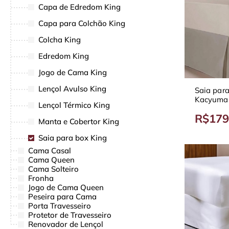
Capa de Edredom King
Capa para Colchão King
Colcha King
Edredom King
Jogo de Cama King
Lençol Avulso King
Saia par
Kacyumar
Lençol Térmico King
Diversas 
R$179
Manta e Cobertor King
Saia para box King
Cama Casal
Cama Queen
Cama Solteiro
Fronha
Jogo de Cama Queen
Peseira para Cama
Porta Travesseiro
Protetor de Travesseiro
Renovador de Lençol