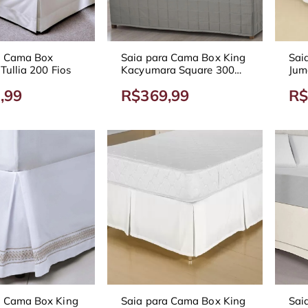
a Cama Box
Saia para Cama Box King
Sai
 Tullia 200 Fios
Kacyumara Square 300
Juma
Fios
Div
,99
R$369,99
R$
a Cama Box King
Saia para Cama Box King
Sai