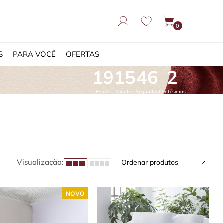
0
S
PARA VOCÊ
OFERTAS
19
15
44
95
Horas
Minutos
Segundos
Centésimos
Visualização:
Ordenar produtos
NOVO