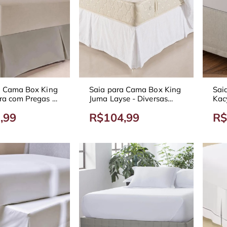
a Cama Box King
Saia para Cama Box King
Sai
a com Pregas -
Juma Layse - Diversas
Kac
Cores
Cores
,99
R$104,99
R$