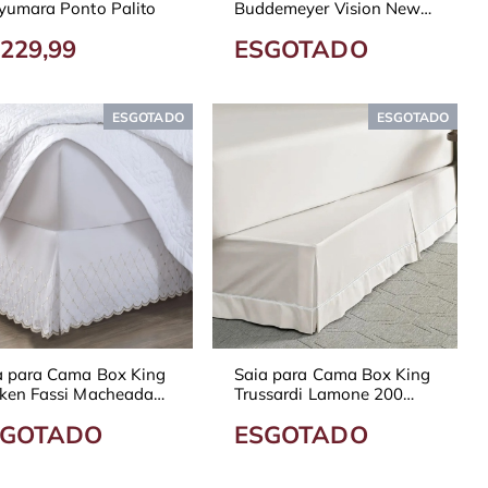
yumara Ponto Palito
Buddemeyer Vision New
Colors - Diversas Cores
229,99
ESGOTADO
ESGOTADO
ESGOTADO
a para Cama Box King
Saia para Cama Box King
ken Fassi Macheada
Trussardi Lamone 200
icata Bordada
Fios
SGOTADO
ESGOTADO