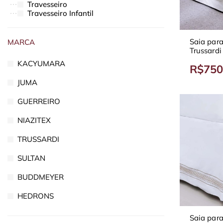
Travesseiro
Travesseiro Infantil
BABY
BANHO
Brindes
Saia par
MARCA
BRINQUEDOS
Trussardi
CORTINAS
KACYUMARA
R$750
COZINHA
DECORAÇÃO
JUMA
KIDS
OFERTAS
GUERREIRO
Para Você
NIAZITEX
TRUSSARDI
SULTAN
BUDDMEYER
HEDRONS
Saia par