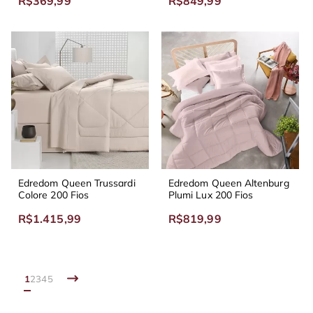
R$369,99
R$849,99
Edredom Queen Trussardi
Edredom Queen Altenburg
Colore 200 Fios
Plumi Lux 200 Fios
R$1.415,99
R$819,99
1
2
3
4
5