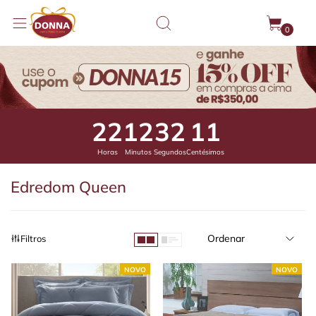
0
22
12
31
41
Horas
Minutos
Segundos
Centésimos
Edredom Queen
Ordenar
Filtros
NOVO
NOVO