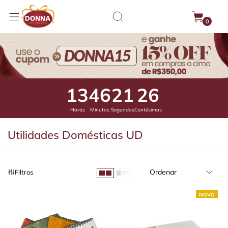
0
13
46
20
83
Horas
Minutos
Segundos
Centésimos
Utilidades Domésticas UD
Ordenar
Filtros
NOVO