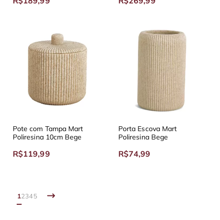
R$189,99
R$269,99
Pote com Tampa Mart
Porta Escova Mart
Poliresina 10cm Bege
Poliresina Bege
R$119,99
R$74,99
1
2
3
4
5