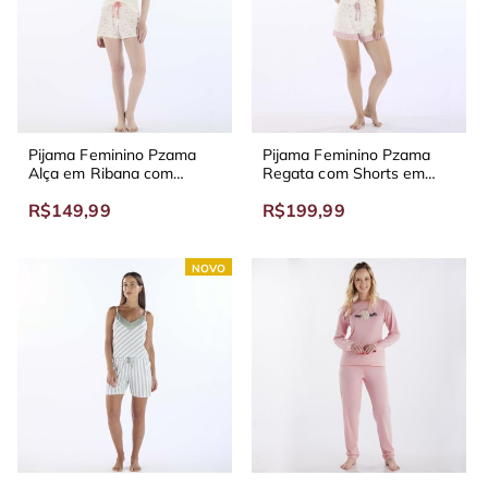
Pijama Feminino Pzama
Pijama Feminino Pzama
Alça em Ribana com
Regata com Shorts em
Shorts em Malha Cutie
Viscolycra Stars Rosa
R$149,99
R$199,99
Jimmie
NOVO