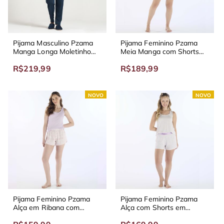
Pijama Masculino Pzama
Pijama Feminino Pzama
Manga Longa Moletinho
Meia Manga com Shorts
Azul
em Viscoday Azul Indigo
R$219,99
R$189,99
NOVO
NOVO
Pijama Feminino Pzama
Pijama Feminino Pzama
Alça em Ribana com
Alça com Shorts em
Shorts em Malha Lavanda
Vicolycra Muito Amor