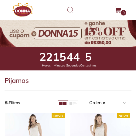
0
22
15
43
58
Horas
Minutos
Segundos
Centésimos
Pijamas
Ordenar
Filtros
NOVO
NOVO