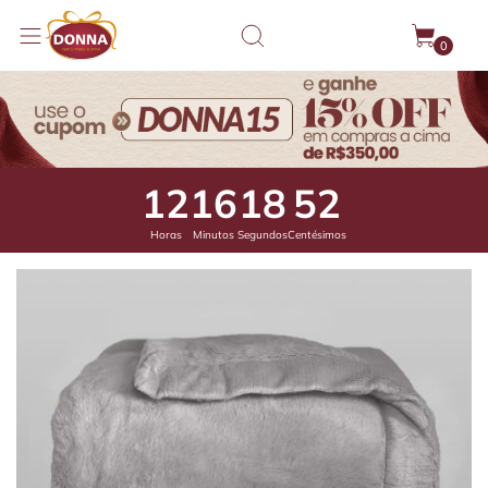
0
12
16
18
6
Horas
Minutos
Segundos
Centésimos