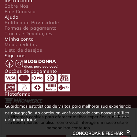
Institucional
Sobre Nós
Fale Conosco
Ajuda
Política de Privacidade
Formas de pagamento
Trocas e Devoluções
Minha conta
Meus pedidos
Lista de desejos
Siga-nos
BLOG DONNA
dicas para sua casa!
Opções de pagamento
Plataforma
Guardamos estatísticas de visitas para melhorar sua experiência
política
de navegação. Ao continuar, você concorda com nossa
Luxo Comércio de Presentes Ltda. Av. João Gualberto, 1758 - CEP
Utilizamos cookies para oferecer melhor experiência, melhorar
de privacidade
80030-001 - Curitiba - PR
o desempenho, analisar como você interage em nosso site e
CNPJ: 22.245.892/0001-23 - Inscrição Estadual 90699488-79 -
personalizar conteúdo.
Fone/fax: (41) 4063-5302
CONCORDAR E FECHAR