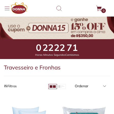
0
0
22
22
34
Horas
Minutos
Segundos
Centésimos
Travesseiro e Fronhas
Ordenar
Filtros