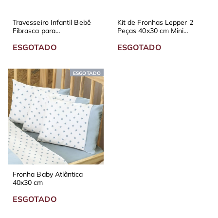
Travesseiro Infantil Bebê
Kit de Fronhas Lepper 2
Fibrasca para
Peças 40x30 cm Mini
Montessoriana e Berço
Menino
ESGOTADO
ESGOTADO
65x45 cm
ESGOTADO
Fronha Baby Atlântica
40x30 cm
ESGOTADO