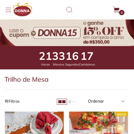
0
21
33
15
41
Horas
Minutos
Segundos
Centésimos
Trilho de Mesa
Ordenar
Filtros
NOVO