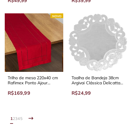
R$49,99
R$39,99
NOVO
Trilho de mesa 220x40 cm
Toalha de Bandeja 38cm
Rafimex Ponto Ajour
Argivai Clássica Delicatta
Vermelho
Bordado
R$169,99
R$24,99
1
2
3
4
5