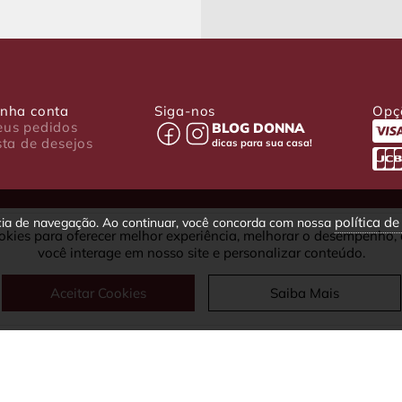
nha conta
Siga-nos
Opç
us pedidos
BLOG DONNA
sta de desejos
dicas para sua casa!
política d
ncia de navegação. Ao continuar, você concorda com nossa
okies para oferecer melhor experiência, melhorar o desempenho,
030-001 - Curitiba - PR
você interage em nosso site e personalizar conteúdo.
fax: (41) 4063-5302
Aceitar Cookies
Saiba Mais