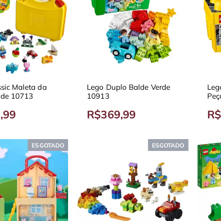
sic Maleta da
Lego Duplo Balde Verde
Leg
dade 10713
10913
Peç
,99
R$369,99
R$
ESGOTADO
ESGOTADO