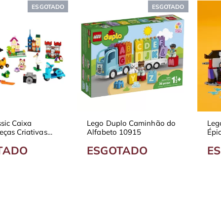
ESGOTADO
ESGOTADO
sic Caixa
Lego Duplo Caminhão do
Leg
ças Criativas
Alfabeto 10915
Épi
717
TADO
ESGOTADO
E