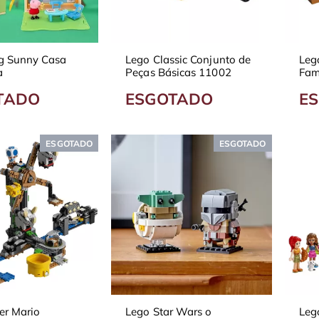
g Sunny Casa
Lego Classic Conjunto de
Leg
a
Peças Básicas 11002
Fam
109
TADO
ESGOTADO
E
ESGOTADO
ESGOTADO
er Mario
Lego Star Wars o
Leg