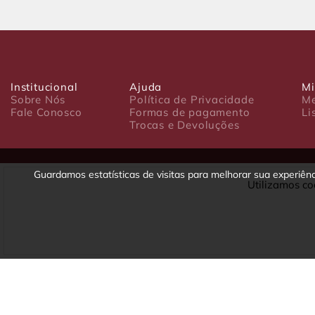
Institucional
Ajuda
Mi
Sobre Nós
Política de Privacidade
Me
Fale Conosco
Formas de pagamento
Li
Trocas e Devoluções
Guardamos estatísticas de visitas para melhorar sua experiê
Utilizamos co
Luxo Comércio de Presentes Ltda. Av. João Gualberto, 1758 - CEP 80
CNPJ: 22.245.892/0001-23 - Inscrição Estadual 90699488-79 - Fone/