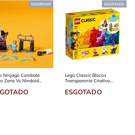
ESGOTADO
ESGOTADO
o Ninjago Combate
Lego Classic Blocos
co Zane Vs Nindoid
Transparente Criativo
31
11013
SGOTADO
ESGOTADO