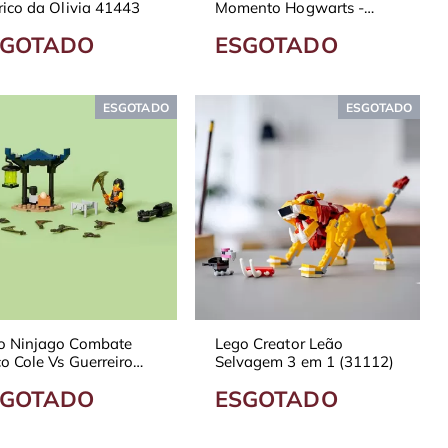
rico da Olivia 41443
Momento Hogwarts -
Aula de Poções 76383
SGOTADO
ESGOTADO
ESGOTADO
ESGOTADO
o Ninjago Combate
Lego Creator Leão
o Cole Vs Guerreiro
Selvagem 3 em 1 (31112)
tasma 71733
SGOTADO
ESGOTADO