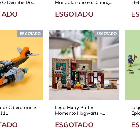
 O Derrube Dos
Mandaloriano e a Criança
Elét
71390
75317
TADO
ESGOTADO
E
ESGOTADO
ESGOTADO
tor Ciberdrone 3
Lego Harry Potter
Leg
1111
Momento Hogwarts -
Épic
Aula de Herbologia
Fan
TADO
ESGOTADO
E
76384