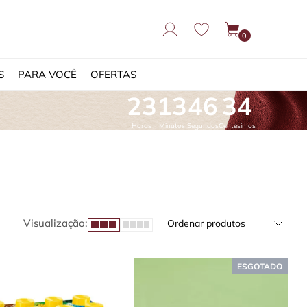
0
S
PARA VOCÊ
OFERTAS
23
13
45
46
Horas
Minutos
Segundos
Centésimos
Visualização:
Ordenar produtos
ESGOTADO