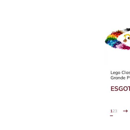
Lego Clas
Grande Pe
10698
ESGO
1
2
3