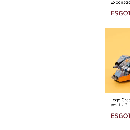
Expansão
Reznors 
ESGO
Lego Crea
em 1 - 3
ESGO