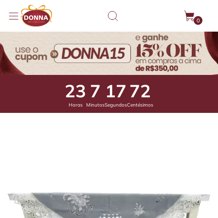
0
23
7
17
32
Horas
Minutos
Segundos
Centésimos