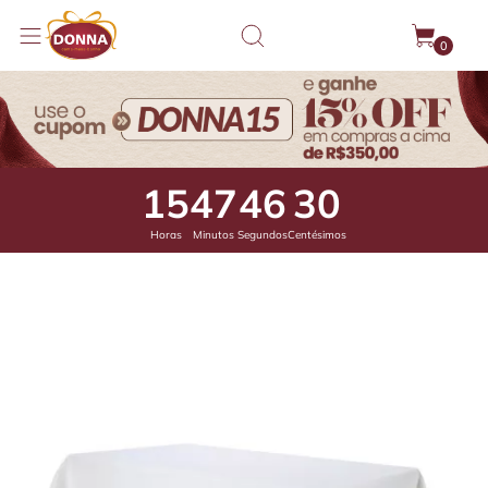
0
15
47
45
91
Horas
Minutos
Segundos
Centésimos