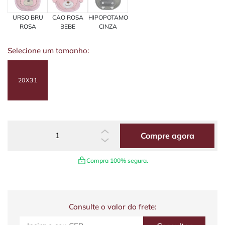
URSO BRU
CAO ROSA
HIPOPOTAMO
ROSA
BEBE
CINZA
Selecione um tamanho:
20X31
Compre agora
Compra 100% segura.
Consulte o valor do frete: