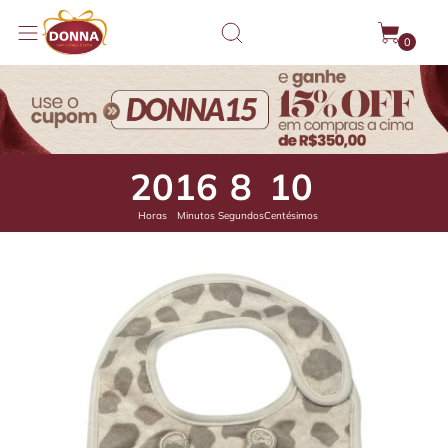
0
20
16
7
67
Horas
Minutos
Segundos
Centésimos