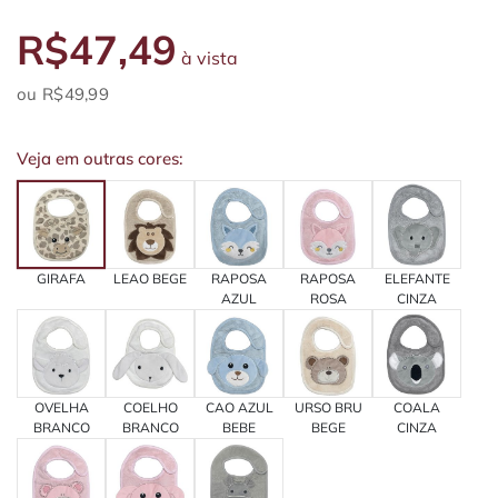
R$47,49
à vista
R$49,99
Veja em outras cores:
GIRAFA
LEAO BEGE
RAPOSA
RAPOSA
ELEFANTE
AZUL
ROSA
CINZA
OVELHA
COELHO
CAO AZUL
URSO BRU
COALA
BRANCO
BRANCO
BEBE
BEGE
CINZA