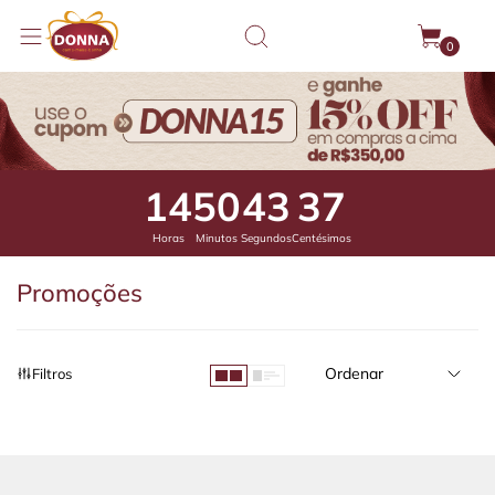
0
14
50
43
25
Horas
Minutos
Segundos
Centésimos
Promoções
Ordenar
Filtros