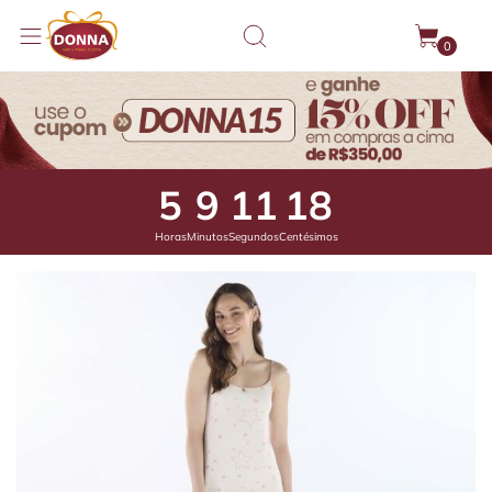
0
5
9
10
75
Horas
Minutos
Segundos
Centésimos