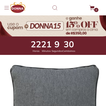
0
22
21
8
86
Horas
Minutos
Segundos
Centésimos