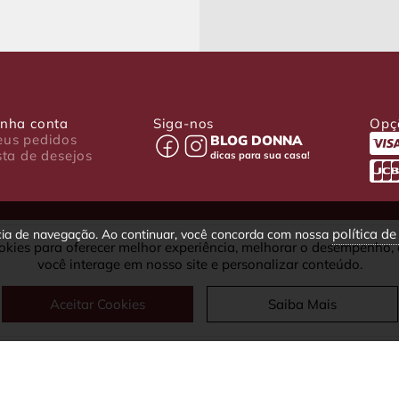
nha conta
Siga-nos
Opç
us pedidos
BLOG DONNA
sta de desejos
dicas para sua casa!
política d
ncia de navegação. Ao continuar, você concorda com nossa
okies para oferecer melhor experiência, melhorar o desempenho,
030-001 - Curitiba - PR
você interage em nosso site e personalizar conteúdo.
fax: (41) 4063-5302
Aceitar Cookies
Saiba Mais