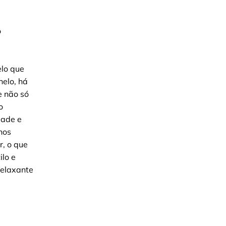
o
elo que
nelo, há
 não só
o
dade e
nos
r, o que
ilo e
relaxante