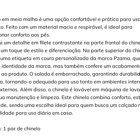
o em meia malha é uma opção confortável e prática para us
o. Feito com um material macio e respirável, é ideal para
onar conforto aos pés.
ui um detalhe em filete contrastante na parte frontal do chin
 um toque de estilo e diferenciação. Na parte superior do chi
ma etiqueta em couro personalizada da marca Pzama, que
a identidade da marca, mas também confere um acabament
 ao produto. O solado é emborrachado, garantindo durabili
a, tornando-o adequado para uso tanto em ambientes inter
xternos. Além disso, o chinelo é lavável em máquina de lava
sua manutenção e limpeza. Este chinelo combina conforto, est
ade, sendo uma escolha ideal para quem busca um calçado 
lidade para uso diário em casa.
: 1 par de chinelo