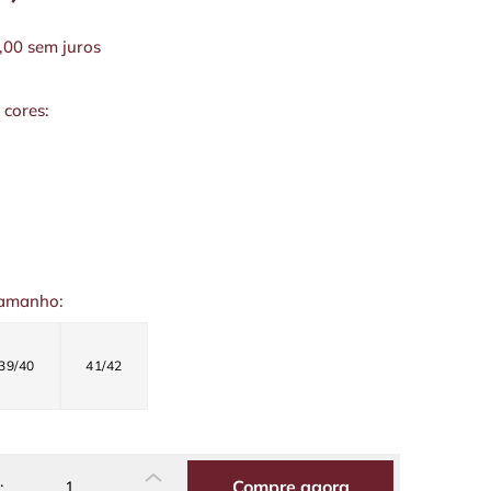
,00
sem juros
 cores:
tamanho:
39/40
41/42
Compre agora
: