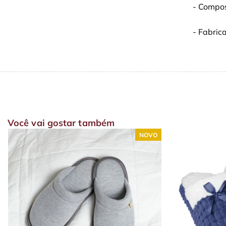
- Compos
- Fabric
Você vai gostar também
NOVO