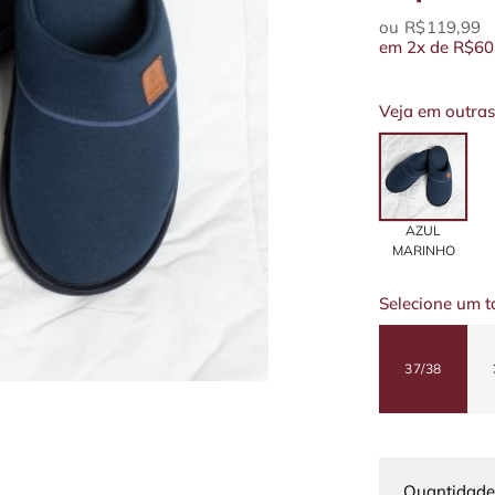
R$119,99
em
2x
de
R$60
Veja em outras
AZUL
MARINHO
Selecione um 
37/38
Quantidade