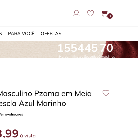
0
S
PARA VOCÊ
OFERTAS
15
54
44
76
Horas
Minutos
Segundos
Centésimos
Masculino Pzama em Meia
scla Azul Marinho
Ver avaliações
,99
à vista