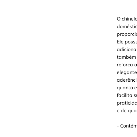
O chinel
doméstic
proporci
Ele poss
adiciona
também u
reforça 
elegante
aderênci
quanto e
facilita 
praticid
e de qua
- Contém