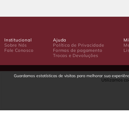
Institucional
Ajuda
Mi
Sobre Nós
Política de Privacidade
Me
Fale Conosco
Formas de pagamento
Li
Trocas e Devoluções
Guardamos estatísticas de visitas para melhorar sua experiê
Utilizamos co
Luxo Comércio de Presentes Ltda. Av. João Gualberto, 1758 - CEP 80
CNPJ: 22.245.892/0001-23 - Inscrição Estadual 90699488-79 - Fone/