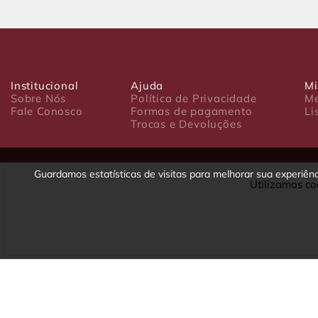
Institucional
Ajuda
Mi
Sobre Nós
Política de Privacidade
Me
Fale Conosco
Formas de pagamento
Li
Trocas e Devoluções
Guardamos estatísticas de visitas para melhorar sua experiê
Utilizamos co
Luxo Comércio de Presentes Ltda. Av. João Gualberto, 1758 - CEP 80
CNPJ: 22.245.892/0001-23 - Inscrição Estadual 90699488-79 - Fone/