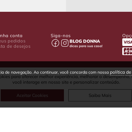
nha conta
Siga-nos
Opç
us pedidos
BLOG DONNA
sta de desejos
dicas para sua casa!
política d
ncia de navegação. Ao continuar, você concorda com nossa
okies para oferecer melhor experiência, melhorar o desempenho,
030-001 - Curitiba - PR
você interage em nosso site e personalizar conteúdo.
fax: (41) 4063-5302
Aceitar Cookies
Saiba Mais