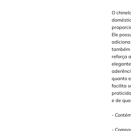
O chinel
doméstic
proporci
Ele poss
adiciona
também u
reforça 
elegante
aderênci
quanto e
facilita 
praticid
e de qua
- Contém
- Compos