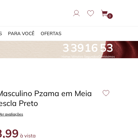
0
S
PARA VOCÊ
OFERTAS
3
39
15
62
Horas
Minutos
Segundos
Centésimos
Masculino Pzama em Meia
scla Preto
Ver avaliações
,99
à vista