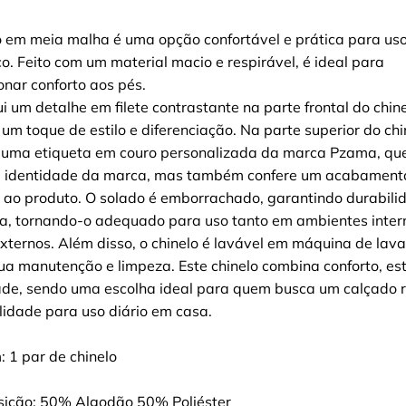
o em meia malha é uma opção confortável e prática para us
o. Feito com um material macio e respirável, é ideal para
onar conforto aos pés.
ui um detalhe em filete contrastante na parte frontal do chin
 um toque de estilo e diferenciação. Na parte superior do chi
ma etiqueta em couro personalizada da marca Pzama, que
a identidade da marca, mas também confere um acabament
 ao produto. O solado é emborrachado, garantindo durabili
a, tornando-o adequado para uso tanto em ambientes inter
xternos. Além disso, o chinelo é lavável em máquina de lava
sua manutenção e limpeza. Este chinelo combina conforto, est
ade, sendo uma escolha ideal para quem busca um calçado 
lidade para uso diário em casa.
: 1 par de chinelo
ição: 50% Algodão 50% Poliéster