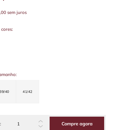
,00
sem juros
 cores:
tamanho:
39/40
41/42
Compre agora
: