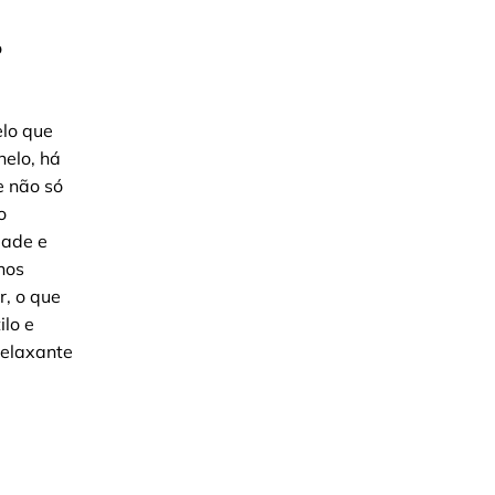
o
elo que
nelo, há
 não só
o
dade e
nos
r, o que
ilo e
relaxante