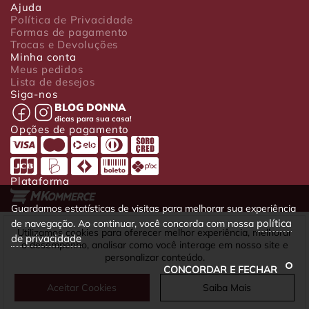
Ajuda
Política de Privacidade
Formas de pagamento
Trocas e Devoluções
Minha conta
Meus pedidos
Lista de desejos
Siga-nos
BLOG DONNA
dicas para sua casa!
Opções de pagamento
Plataforma
Guardamos estatísticas de visitas para melhorar sua experiência
política
de navegação. Ao continuar, você concorda com nossa
Luxo Comércio de Presentes Ltda. Av. João Gualberto, 1758 - CEP
Utilizamos cookies para oferecer melhor experiência, melhorar
de privacidade
80030-001 - Curitiba - PR
o desempenho, analisar como você interage em nosso site e
CNPJ: 22.245.892/0001-23 - Inscrição Estadual 90699488-79 -
personalizar conteúdo.
Fone/fax: (41) 4063-5302
CONCORDAR E FECHAR
Aceitar Cookies
Saiba Mais