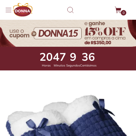
0
20
47
8
95
Horas
Minutos
Segundos
Centésimos