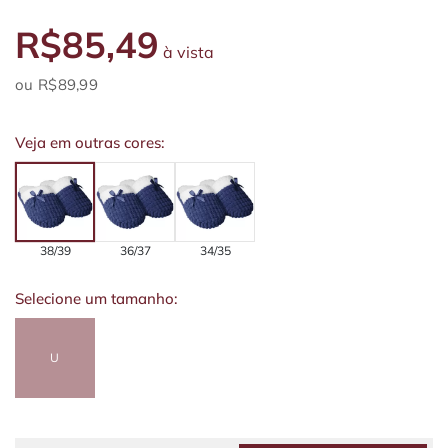
R$85,49
à vista
R$89,99
Veja em outras cores:
38/39
36/37
34/35
Selecione um tamanho:
U