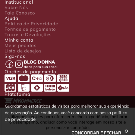
Institucional
Sobre Nós
Fale Conosco
Ajuda
Política de Privacidade
Formas de pagamento
Trocas e Devoluções
Minha conta
Meus pedidos
Lista de desejos
Siga-nos
BLOG DONNA
dicas para sua casa!
Opções de pagamento
Plataforma
Guardamos estatísticas de visitas para melhorar sua experiência
política
de navegação. Ao continuar, você concorda com nossa
Luxo Comércio de Presentes Ltda. Av. João Gualberto, 1758 - CEP
Utilizamos cookies para oferecer melhor experiência, melhorar
de privacidade
80030-001 - Curitiba - PR
o desempenho, analisar como você interage em nosso site e
CNPJ: 22.245.892/0001-23 - Inscrição Estadual 90699488-79 -
personalizar conteúdo.
Fone/fax: (41) 4063-5302
CONCORDAR E FECHAR