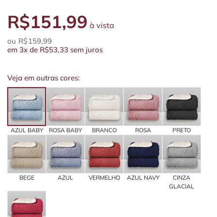
R$151,99
à vista
R$159,99
em
3x
de
R$53,33
sem juros
Veja em outras cores:
AZUL BABY
ROSA BABY
BRANCO
ROSA
PRETO
BEGE
AZUL
VERMELHO
AZUL NAVY
CINZA
GLACIAL