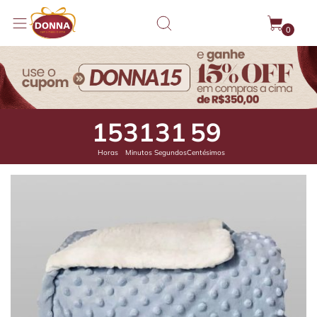
0
15
31
31
8
Horas
Minutos
Segundos
Centésimos