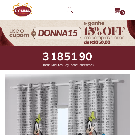
0
3
18
51
48
Horas
Minutos
Segundos
Centésimos