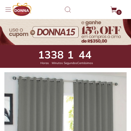
0
13
38
0
91
Horas
Minutos
Segundos
Centésimos