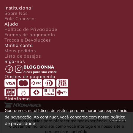
Institucional
Sobre Nós
Fale Conosco
Ajuda
Política de Privacidade
Formas de pagamento
Trocas e Devoluções
Minha conta
Meus pedidos
Lista de desejos
Siga-nos
BLOG DONNA
dicas para sua casa!
Opções de pagamento
Plataforma
Guardamos estatísticas de visitas para melhorar sua experiência
política
de navegação. Ao continuar, você concorda com nossa
Luxo Comércio de Presentes Ltda. Av. João Gualberto, 1758 - CEP
Utilizamos cookies para oferecer melhor experiência, melhorar
de privacidade
80030-001 - Curitiba - PR
o desempenho, analisar como você interage em nosso site e
CNPJ: 22.245.892/0001-23 - Inscrição Estadual 90699488-79 -
personalizar conteúdo.