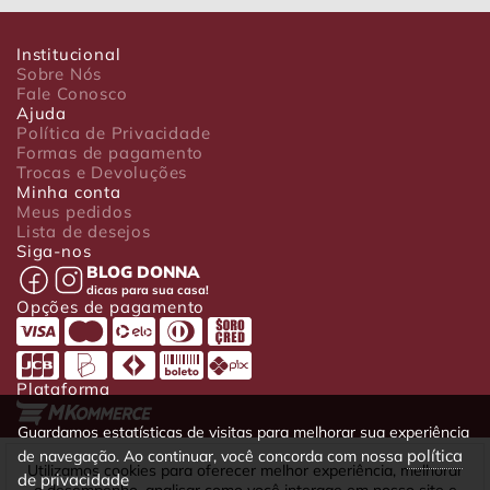
Institucional
Sobre Nós
Fale Conosco
Ajuda
Política de Privacidade
Formas de pagamento
Trocas e Devoluções
Minha conta
Meus pedidos
Lista de desejos
Siga-nos
BLOG DONNA
dicas para sua casa!
Opções de pagamento
Plataforma
Guardamos estatísticas de visitas para melhorar sua experiência
política
de navegação. Ao continuar, você concorda com nossa
Luxo Comércio de Presentes Ltda. Av. João Gualberto, 1758 - CEP
Utilizamos cookies para oferecer melhor experiência, melhorar
de privacidade
80030-001 - Curitiba - PR