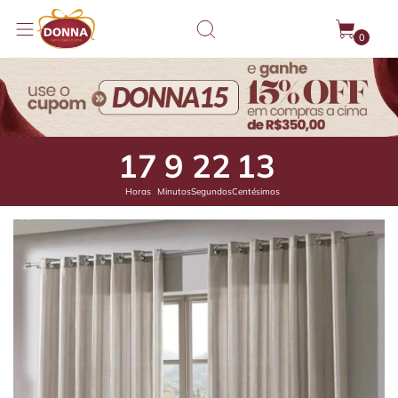
0
17
9
21
61
Horas
Minutos
Segundos
Centésimos