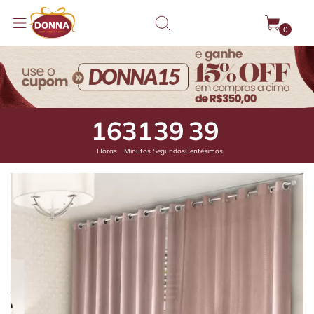
0
16
31
38
95
Horas
Minutos
Segundos
Centésimos