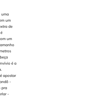
m uma
r em um
xtra de
 é
 com um
u tamanho
 metros
abeça
nvívio é a
.
 é apostar
bandô -
 pra
rlar -