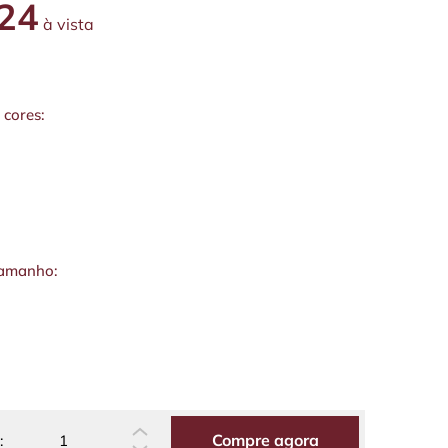
24
à vista
 cores:
tamanho:
Compre agora
: