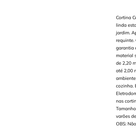
Cortina C
linda est
jardim. A
requinte.
garantia
material 
de 2,20 m
até 2,00
ambientes
cozinha. 
Eletrodom
nas corti
Tamanho: 
varões de
OBS: Não