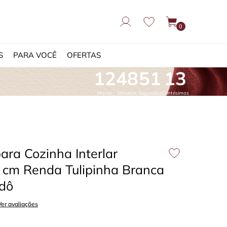
0
S
PARA VOCÊ
OFERTAS
12
48
50
13
Horas
Minutos
Segundos
Centésimos
ara Cozinha Interlar
cm Renda Tulipinha Branca
dô
Ver avaliações