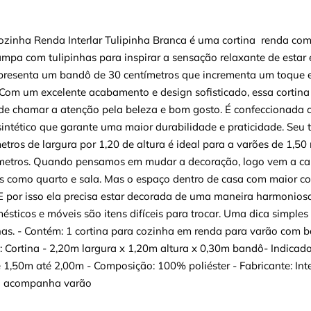
ozinha Renda Interlar Tulipinha Branca é uma cortina renda co
ampa com tulipinhas para inspirar a sensação relaxante de esta
presenta um bandô de 30 centímetros que incrementa um toque e
 Com um excelente acabamento e design sofisticado, essa cortina
 de chamar a atenção pela beleza e bom gosto. É confeccionada
sintético que garante uma maior durabilidade e praticidade. Se
etros de largura por 1,20 de altura é ideal para a varões de 1,50
 metros. Quando pensamos em mudar a decoração, logo vem a c
 como quarto e sala. Mas o espaço dentro de casa com maior co
E por isso ela precisa estar decorada de uma maneira harmoniosa
ésticos e móveis são itens difíceis para trocar. Uma dica simples
nas. - Contém: 1 cortina para cozinha em renda para varão com 
Cortina - 2,20m largura x 1,20m altura x 0,30m bandô- Indicado
 1,50m até 2,00m - Composição: 100% poliéster - Fabricante: Inte
 acompanha varão