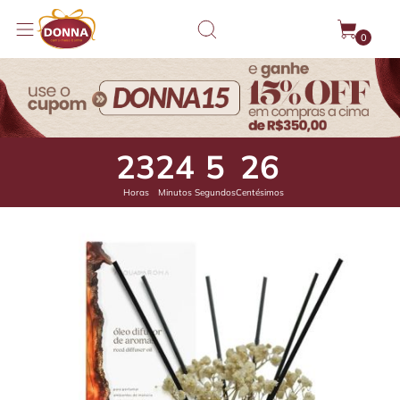
0
23
24
4
81
Horas
Minutos
Segundos
Centésimos