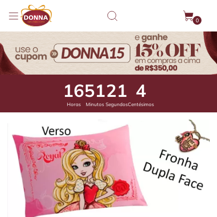
0
16
51
20
64
Horas
Minutos
Segundos
Centésimos