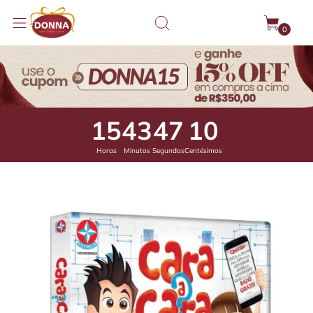
0
15
43
46
66
Horas
Minutos
Segundos
Centésimos