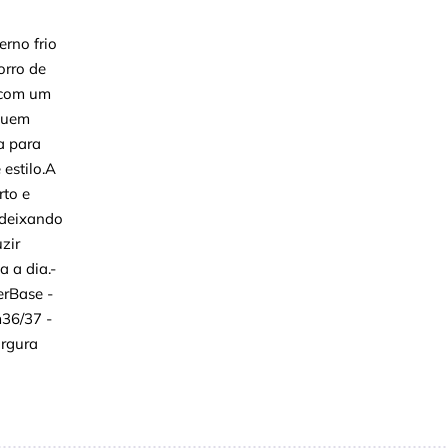
erno frio
orro de
 com um
iquem
a para
estilo.A
to e
 deixando
zir
 a dia.-
erBase -
m36/37 -
argura