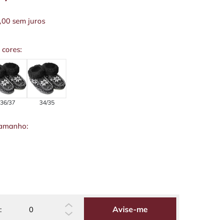
,00
sem juros
 cores:
36/37
34/35
tamanho:
Avise-me
: