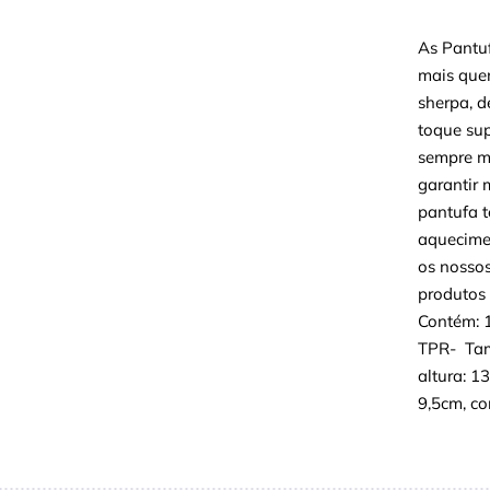
As Pantuf
mais quen
sherpa, d
toque sup
sempre ma
garantir 
pantufa 
aquecime
os nossos
produtos 
Contém: 1
TPR- Tama
altura: 1
9,5cm, c