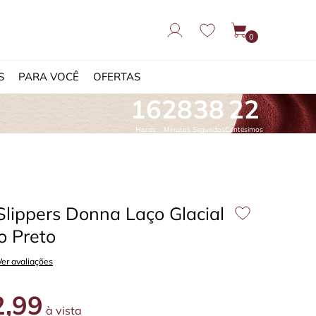
0
S
PARA VOCÊ
OFERTAS
16
28
37
29
Horas
Minutos
Segundos
Centésimos
Slippers Donna Laço Glacial
o Preto
Ver avaliações
,99
à vista