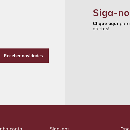
Siga-no
Clique aqui
para
ofertas!
Receber novidades
nha conta
Siga-nos
Opç