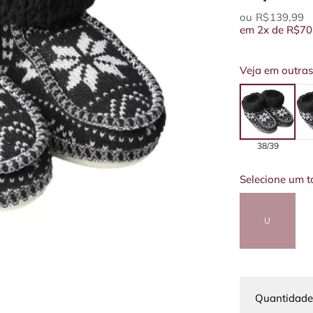
R$139,99
em
2x
de
R$70
Veja em outras
38/39
Selecione um 
U
Quantidade