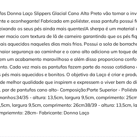
as Donna Laço Slippers Glacial Cano Alto Preto vão tornar o inv
te e aconhegante! Fabricada em poliéster, essa pantufa possui f
eixando os seus pés ainda mais quentes!A sherpa é um material
er macio com textura de lã de carneiro garantindo que os pés f
is aquecidos naqueles dias mais frios. Possui a sola de borrach
maior segurança ao caminhar e o cano alto adiciona um toque de 
tem um acabamento maravilhoso e além disso proporciona confor
nto. Cada vez mais as pantufas fazem parte do nosso cotidiano
 pés mais aquecidos e bonitos. O objetivo da Laço é criar e produ
de melhor qualidade que inspirem e expressem o viver bem do dia
 par de pantufas cano alto- Composição:Parte Superior - Poliést
nhos:34/35 - altura: 13,5cm, largura 9,5cm, comprimento: 25c
3,5cm, largura 9,5cm, comprimento: 26cm38/39 - altura: 13,5cm, l
ompriemnto: 28cm- Fabricante: Donna Laço