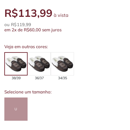
R$113,99
à vista
R$119,99
em
2x
de
R$60,00
sem juros
Veja em outras cores:
38/39
36/37
34/35
Selecione um tamanho:
U