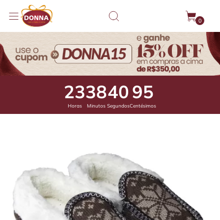
0
23
38
40
55
Horas
Minutos
Segundos
Centésimos