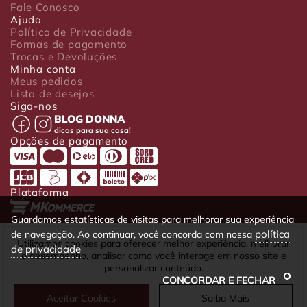
Fale Conosco
Ajuda
Política de Privacidade
Formas de pagamento
Trocas e Devoluções
Minha conta
Meus pedidos
Lista de desejos
Siga-nos
BLOG DONNA
dicas para sua casa!
Opções de pagamento
Plataforma
Guardamos estatísticas de visitas para melhorar sua experiência
política
de navegação. Ao continuar, você concorda com nossa
Luxo Comércio de Presentes Ltda. Av. João Gualberto, 1758 - CEP
Utilizamos cookies para oferecer melhor experiência, melhorar
de privacidade
80030-001 - Curitiba - PR
o desempenho, analisar como você interage em nosso site e
CNPJ: 22.245.892/0001-23 - Inscrição Estadual 90699488-79 -
personalizar conteúdo.
Fone/fax: (41) 4063-5302
CONCORDAR E FECHAR
Aceitar Cookies
Saiba Mais