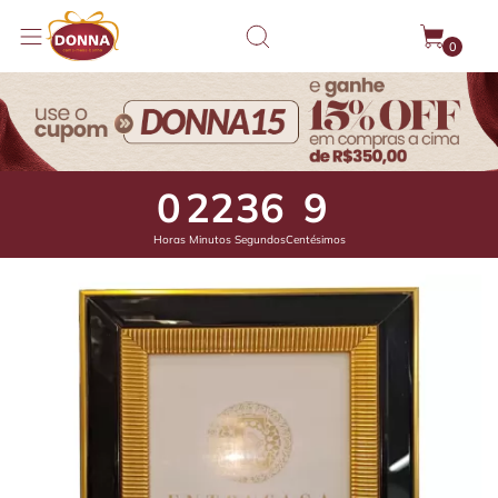
0
0
22
35
73
Horas
Minutos
Segundos
Centésimos