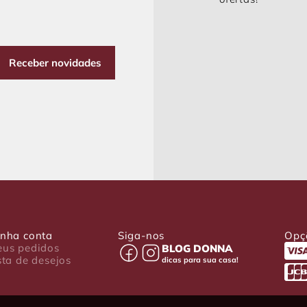
Receber novidades
nha conta
Siga-nos
Opç
us pedidos
BLOG DONNA
sta de desejos
dicas para sua casa!