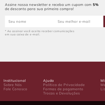
Assine nossa newsletter e receba um cupom com
5%
de desconto para sua primeira compra!
* Ao assinar você aceita receber comunicações
em sua caixa de e-mail.
Institucional
Ajuda
Mi
Sobre Nós
Política de Privacidade
Me
Fale Conosco
Formas de pagamento
Li
Trocas e Devoluções