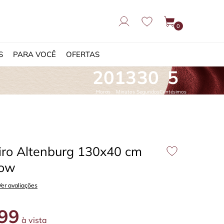
0
S
PARA VOCÊ
OFERTAS
20
13
29
27
Horas
Minutos
Segundos
Centésimos
iro Altenburg 130x40 cm
low
Ver avaliações
99
à vista