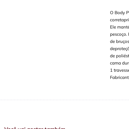
O Body Pi
corretap
Ele manté
pescoço. 
de bruços
deproteçã
de poliés
cama dura
1 travess
Fabrican