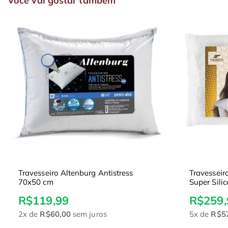
Você vai gostar também
Travesseiro Altenburg Antistress
Travesseir
70x50 cm
Super Sili
R$119,99
R$259,
2x
de
R$60,00
sem juros
5x
de
R$5