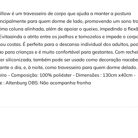
llow é um travesseiro de corpo que ajuda a manter a postura
rincipalmente para quem dorme de lado, promovendo um sono tra
ma coluna alinhada, além de apoiar o queixo, impedindo a flex
Evitaainda o atrito entre os joelhos e tornozelos e impede o corpo
ou costas. É perfeito para o descanso individual dos adultos, pod
o para crianças e é muito confortável para gestantes. Com rechei
ter siliconizada, também pode ser usado como decoração nacabe
nte o dia, e, à noite, como travesseiro para quem dorme delado.
eiro - Composição: 100% poliéster - Dimensões : 130cm x40cm -
te : Altenburg OBS: Não acompanha fronha