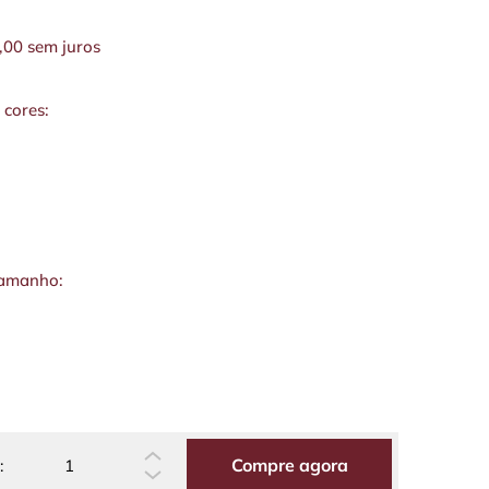
,00
sem juros
 cores:
tamanho:
Compre agora
: