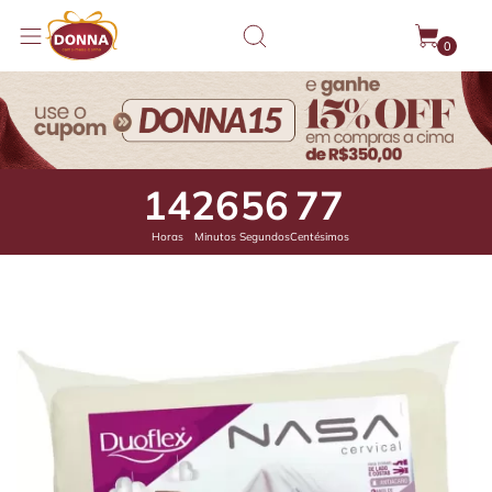
0
14
26
56
38
Horas
Minutos
Segundos
Centésimos