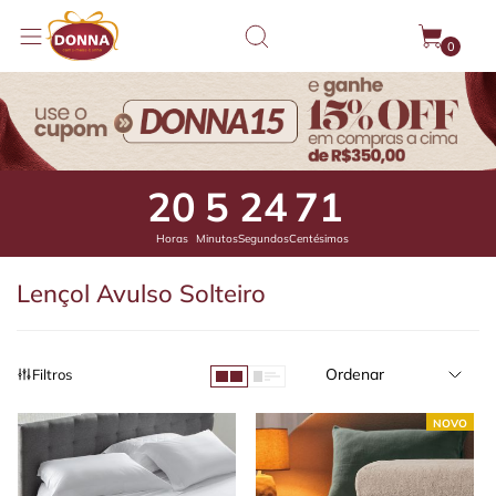
0
20
5
24
6
Horas
Minutos
Segundos
Centésimos
Lençol Avulso Solteiro
Ordenar
Filtros
NOVO