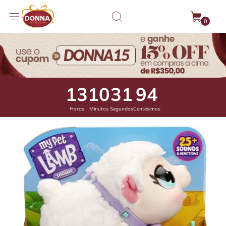
0
13
10
31
46
Horas
Minutos
Segundos
Centésimos