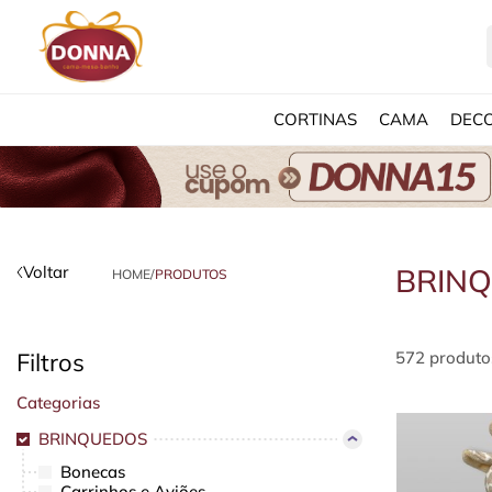
CORTINAS
CAMA
DEC
Voltar
BRIN
HOME
/
PRODUTOS
Filtros
572 produto
Categorias
BRINQUEDOS
Bonecas
Carrinhos e Aviões