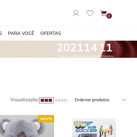
0
S
PARA VOCÊ
OFERTAS
20
21
13
23
Horas
Minutos
Segundos
Centésimos
Visualização:
Ordenar produtos
NOVO