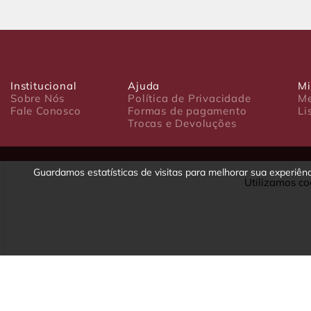
Institucional
Ajuda
Mi
Sobre Nós
Política de Privacidade
Me
Fale Conosco
Formas de pagamento
Li
Trocas e Devoluções
Guardamos estatísticas de visitas para melhorar sua experiê
Utilizamos co
Luxo Comércio de Presentes Ltda. Av. João Gualberto, 1758 - CEP 80
CNPJ: 22.245.892/0001-23 - Inscrição Estadual 90699488-79 - Fone/