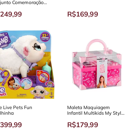
junto Comemoração
Páscoa 5691
249,99
R$169,99
le Live Pets Fun
Maleta Maquiagem
lhinha
Infantil Multikids My Style
Beauty Luxo
399,99
R$179,99