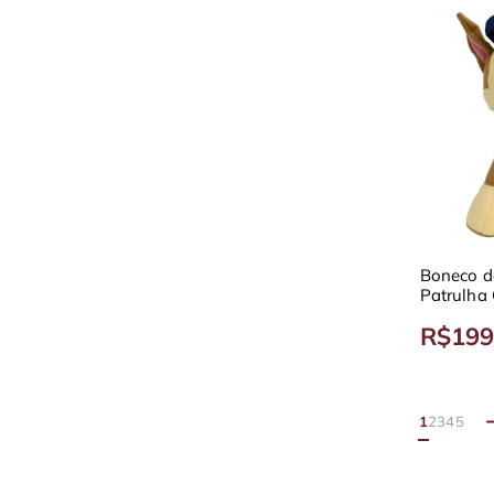
Boneco d
Patrulha
30cm
R$199
1
2
3
4
5