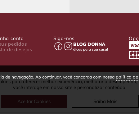
nha conta
Siga-nos
Opç
us pedidos
BLOG DONNA
sta de desejos
dicas para sua casa!
política d
ncia de navegação. Ao continuar, você concorda com nossa
okies para oferecer melhor experiência, melhorar o desempenho,
030-001 - Curitiba - PR
você interage em nosso site e personalizar conteúdo.
fax: (41) 4063-5302
Aceitar Cookies
Saiba Mais