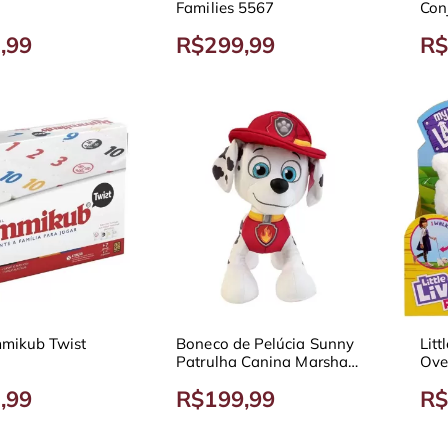
Families 5567
Con
da 
,99
R$299,99
R$
mikub Twist
Boneco de Pelúcia Sunny
Litt
Patrulha Canina Marshall
Ove
30cm
,99
R$199,99
R$