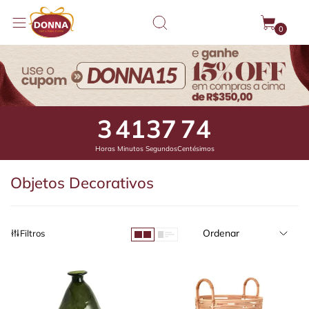
0
3
41
37
29
Horas
Minutos
Segundos
Centésimos
Objetos Decorativos
Ordenar
Filtros