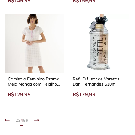
R$149,99
R$159,99
Cinza
Bambu
Camisola Feminino Pzama
Refil Difusor de Varetas
Meia Manga com Peitilho
Dani Fernandes 510ml
em Malha Boque
R$129,99
R$179,99
2
3
4
5
6