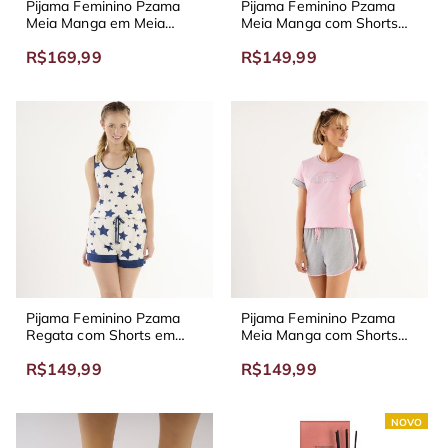
Pijama Feminino Pzama
Pijama Feminino Pzama
Meia Manga em Meia
Meia Manga com Shorts
Malha com Capri em Malha
em Malha Chantily
R$169,99
R$149,99
Cidreira
Pijama Feminino Pzama
Pijama Feminino Pzama
Regata com Shorts em
Meia Manga com Shorts
Viscolycra Universo
em Meia Malha Chantily
R$149,99
R$149,99
NOVO