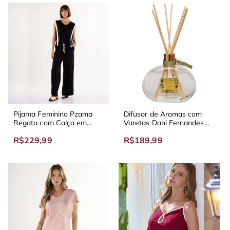
Pijama Feminino Pzama
Difusor de Aromas com
Regata com Calça em
Varetas Dani Fernandes
Viscolycra
Verbena e Limão Siciliano
R$229,99
R$189,99
300ml