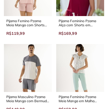
Pijama Femino Pzama
Pijama Feminino Pzama
Meia Manga com Shorts
Alça com Shorts em
em Malha PA Listrada
Viscolycra Cereja
R$119,99
R$169,99
Dalia
Pijama Masculino Pzama
Pijama Feminino Pzama
Meia Manga com Bermuda
Meia Manga em Malha
em Meia Malha Mescla
com Capri em Meia Malha