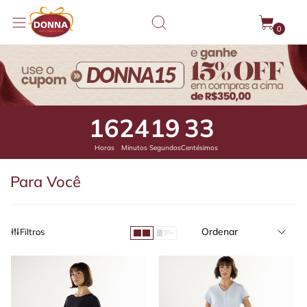
0
16
24
18
83
Horas
Minutos
Segundos
Centésimos
Para Você
Ordenar
Filtros