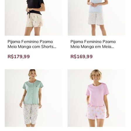
Pijama Feminino Pzama
Pijama Feminino Pzama
Meia Manga com Shorts
Meia Manga em Meia
em Viscolycra Preto
Malha com Bermuda em
R$179,99
R$169,99
Malha Confort