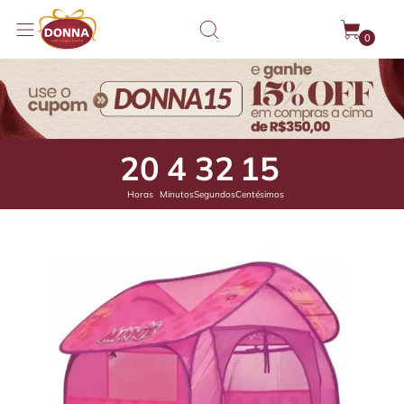
0
20
4
31
76
Horas
Minutos
Segundos
Centésimos