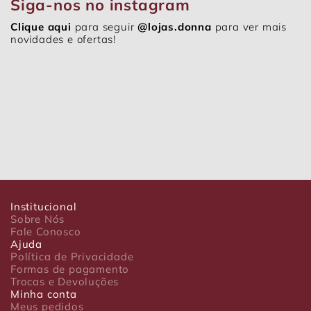
Siga-nos no instagram
Clique aqui
para seguir
@lojas.donna
para ver mais
novidades e ofertas!
Institucional
Sobre Nós
Fale Conosco
Ajuda
Política de Privacidade
Formas de pagamento
Trocas e Devoluções
Minha conta
Meus pedidos