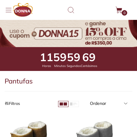
0
11
59
59
49
Horas
Minutos
Segundos
Centésimos
Pantufas
Ordenar
Filtros