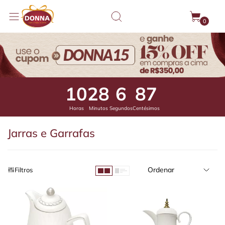
0
10
28
6
44
Horas
Minutos
Segundos
Centésimos
Jarras e Garrafas
Ordenar
Filtros