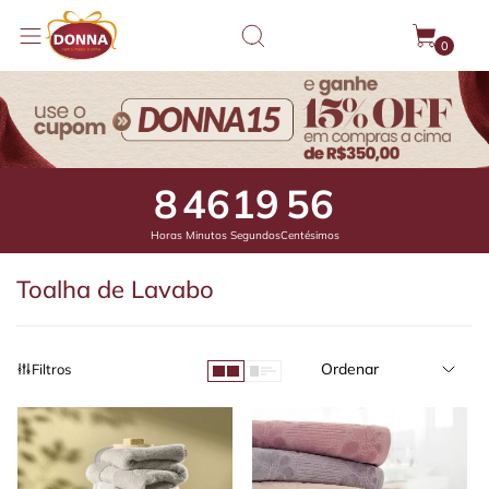
0
8
46
19
2
Horas
Minutos
Segundos
Centésimos
Toalha de Lavabo
Ordenar
Filtros