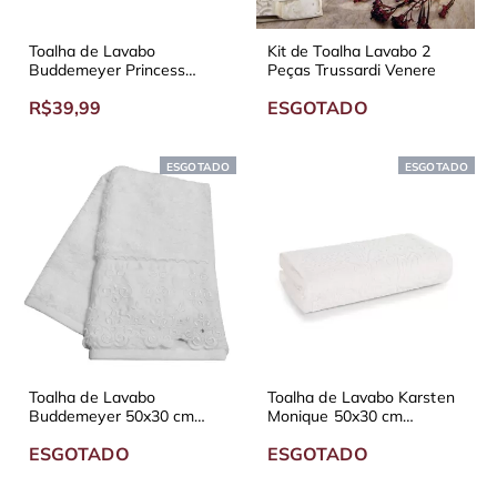
Toalha de Lavabo
Kit de Toalha Lavabo 2
Buddemeyer Princess
Peças Trussardi Venere
100% Algodão
R$39,99
ESGOTADO
ESGOTADO
ESGOTADO
Toalha de Lavabo
Toalha de Lavabo Karsten
Buddemeyer 50x30 cm
Monique 50x30 cm
Algodão Egípcio com
Diversas Cores
ESGOTADO
ESGOTADO
Bordado - Diversas Cores