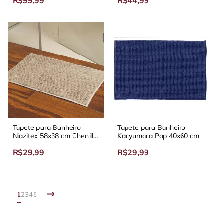
R$99,99
R$44,99
Tapete para Banheiro
Tapete para Banheiro
Niazitex 58x38 cm Chenille
Kacyumara Pop 40x60 cm
Shaggy Smart
R$29,99
R$29,99
1
2
3
4
5