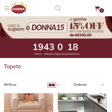
0
19
42
59
58
Horas
Minutos
Segundos
Centésimos
Tapete
Ordenar
Filtros