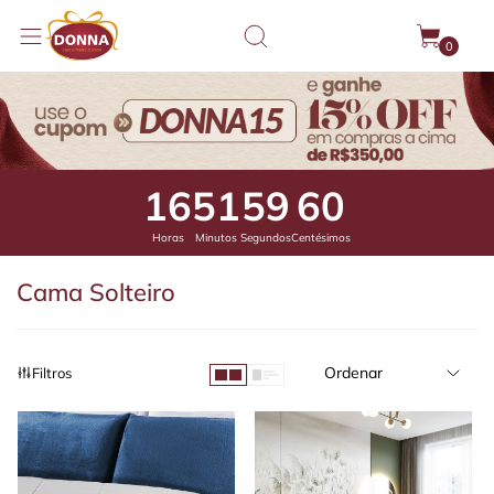
0
16
51
58
97
Horas
Minutos
Segundos
Centésimos
Cama Solteiro
Ordenar
Filtros