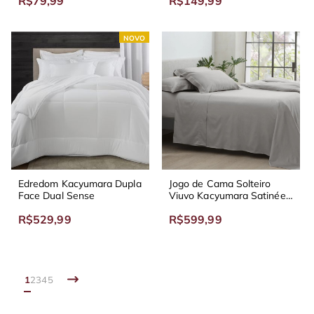
R$79,99
R$149,99
NOVO
Edredom Kacyumara Dupla
Jogo de Cama Solteiro
Face Dual Sense
Viuvo Kacyumara Satinée
Tinto 300
R$529,99
R$599,99
1
2
3
4
5