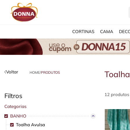
CORTINAS
CAMA
DEC
Voltar
Toalha
HOME
/
PRODUTOS
Filtros
12 produtos
Categorias
BANHO
Toalha Avulsa