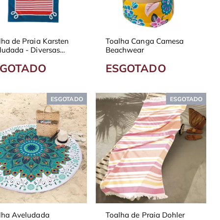
lha de Praia Karsten
Toalha Canga Camesa
ludada - Diversas
Beachwear
ampas
SGOTADO
ESGOTADO
ESGOTADO
ESGOTADO
lha Aveludada
Toalha de Praia Dohler