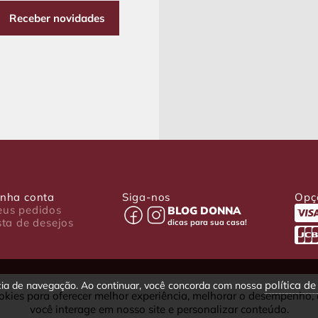
Receber novidades
nha conta
Siga-nos
Opç
us pedidos
BLOG DONNA
sta de desejos
dicas para sua casa!
política d
ncia de navegação. Ao continuar, você concorda com nossa
okies para oferecer melhor experiência, melhorar o desempenho,
030-001 - Curitiba - PR
você interage em nosso site e personalizar conteúdo.
fax: (41) 4063-5302