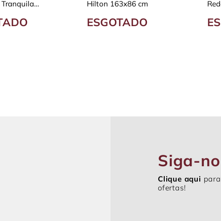
 Tranquila
Hilton 163x86 cm
Red
m Aveludada
Est
TADO
ESGOTADO
E
Siga-no
Clique aqui
para
ofertas!