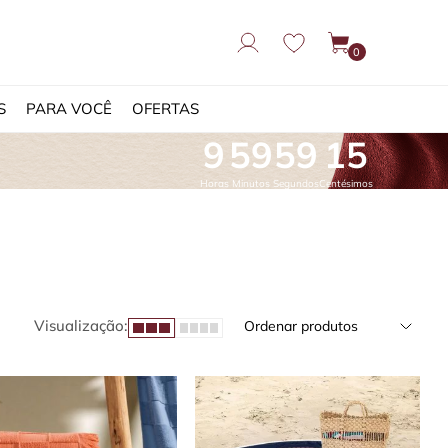
0
S
PARA VOCÊ
OFERTAS
9
59
58
38
Horas
Minutos
Segundos
Centésimos
Visualização:
Ordenar produtos