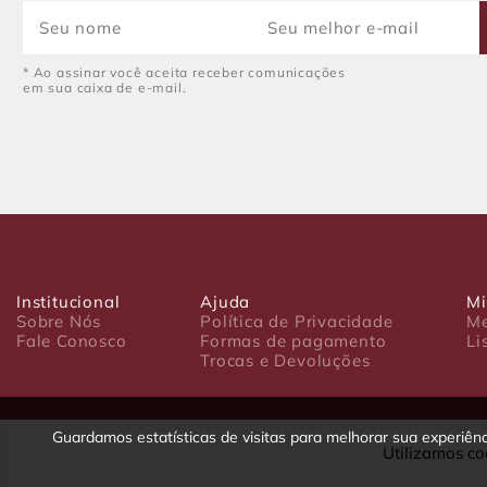
* Ao assinar você aceita receber comunicações
em sua caixa de e-mail.
Institucional
Ajuda
Mi
Sobre Nós
Política de Privacidade
Me
Fale Conosco
Formas de pagamento
Li
Trocas e Devoluções
Guardamos estatísticas de visitas para melhorar sua experiê
Utilizamos co
Luxo Comércio de Presentes Ltda. Av. João Gualberto, 1758 - CEP 80
CNPJ: 22.245.892/0001-23 - Inscrição Estadual 90699488-79 - Fone/