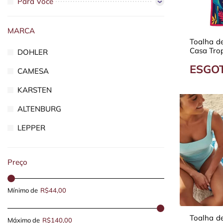
Para Você
MARCA
Toalha d
Casa Tro
DOHLER
cm Avel
ESGO
CAMESA
KARSTEN
ALTENBURG
LEPPER
Preço
Mínimo de
R$44,00
Toalha d
Máximo de
R$140,00