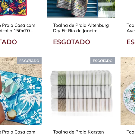
e Praia Casa com
Toalha de Praia Altenburg
Toa
picalia 150x70
Dry Fit Rio de Janeiro
Ave
udada
150x100 cm Veludo
Est
TADO
ESGOTADO
E
ESGOTADO
ESGOTADO
e Praia Casa com
Toalha de Praia Karsten
Toa