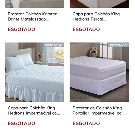
Protetor Colchão Karsten
Capa para Colchão King
Dante Matelassado
Hedrons Percal
Impermeável 160 Fios
Impermeável com Elástico
ESGOTADO
ESGOTADO
Branco
ESGOTADO
ESGOTADO
Capa para Colchão King
Protetor de Colchão King
Hedrons Impermeável com
Portallar Impermeável com
Elástico Branco
Elástico
ESGOTADO
ESGOTADO