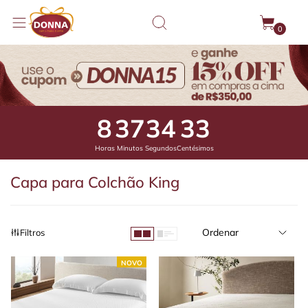
0
8
37
33
81
Horas
Minutos
Segundos
Centésimos
Capa para Colchão King
Ordenar
Filtros
NOVO