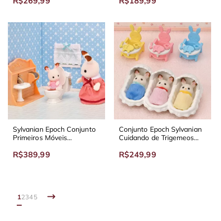
R$269,99
R$189,99
Sylvanian Epoch Conjunto
Conjunto Epoch Sylvanian
Primeiros Móveis
Cuidando de Trigemeos
Divertidos 5449
5532
R$389,99
R$249,99
1
2
3
4
5