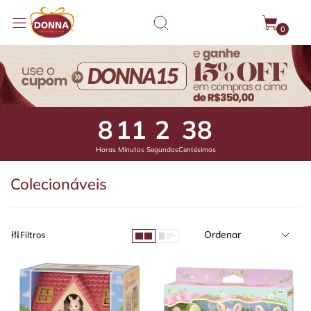
0
8
11
1
75
Horas
Minutos
Segundos
Centésimos
Colecionáveis
Ordenar
Filtros